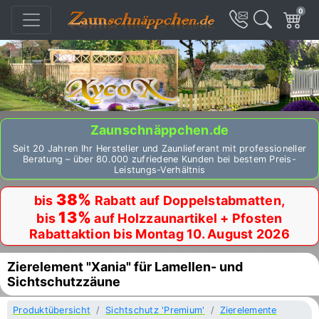
0
Zaunschnäppchen.de
Seit 20 Jahren Ihr Hersteller und Zaunlieferant mit professioneller
Beratung – über 80.000 zufriedene Kunden bei bestem Preis-
Leistungs-Verhältnis
38%
bis
Rabatt auf Doppelstabmatten,
13%
bis
auf Holzzaunartikel + Pfosten
Rabattaktion bis Montag 10. August 2026
Zierelement "Xania" für Lamellen- und
Sichtschutzzäune
Produktübersicht
Sichtschutz 'Premium'
Zierelemente