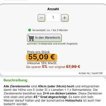
Anzahl
Versandzeit: ca. 1 bis 3 Wochen
In den Warenkorb
summiert Artikelpreise und erstellt Angebote
Preis pro Stück
55,09 €
inklusive 19% MwSt.
5%
57,99 €
Sie sparen
von original
Artikel-Nr.:
hze41109
Beschreibung
Alle Zierelemente
sind
49cm (oder 34cm) hoch
und entsprechen
damit der Höhe von 5 (oder 3) x Lamellen + 1 x Rahmenleiste. Die
Zierelemente bestehen aus
2x4 cm dicken Leisten
. Diese Zierleisten
sind oben und unten
45 ° Grad abgeschrägt
. Es kann sich kein
Wasser darauf halten und der konstruktive
Holzschutz
ist auch hier
bedacht worden.