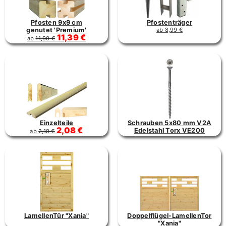
Pfosten 9x9 cm
Pfostenträger
genutet 'Premium'
ab 8,99 €
11,39 €
ab
11,99 €
Einzelteile
Schrauben 5x80 mm V2A
2,08 €
Edelstahl Torx VE200
ab
2,19 €
LamellenTür "Xania"
Doppelflügel-LamellenTor
"Xania"