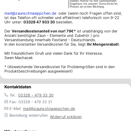
stabiles Holztor für Ihre Garteneinfahrt.
Eingefasst mit unseren "Extra-Dicke"en
Pfosten ein echter Blickfang.
mail@zaunschnaeppchen.de
oder (wenn noch Fragen offen sind,
ist das Telefon oft schneller und effektiver) telefonisch von 9-22
Uhr unter:
03328 47 933 30
bestellen.
Der
Versandkostenanteil von nur! 79€*
ist unabhängig von der
Anzahl benötigter Zaun - Elemente und Zubehör / pro
Versandsendung innerhalb Festland - Deutschlands.
In den konstanten Versandkosten für Sie, liegt
Ihr Mengenrabatt
.
Mit freundlichem Gruß und vielen Dank für Ihr Interesse.
Swen Machacek
* (Abweichende Versandkosten für Problemgrößen sind in den
Produktbeschreibungen ausgewiesen!)
Kontaktdaten
Tel.:
03328 - 479 33 30
Fax:
03328 - 479 33 31
E-Mail:
mail@zaunschnaeppchen.de
Bestellung widerrufen:
Widerruf erklären