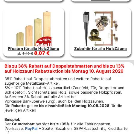
Pfosten für alle HolzZäune
Zubehör für alle HolzZäune
8,07 €
ab
8,49 €
Bis zu 38% Rabatt auf Doppelstabmatten und bis zu 13%
auf Holzzaun! Rabattaktion bis Montag 10. August 2026
35% Rabatt auf Doppelstabmatten und weitere Rabatte auf
zugehörige Metallzaun–Artikel.
5% - 10% Rabatt auf Holzzaunartikel (Zaunfeld, Tür, Doppeltor und
Schiebetor), Sichtschutz aus Holz, sowie passende Holzpfosten.
Außerdem 3% Rabatt auf alle Artikel bei
Vorkasse(Banküberweisung), auch bei den Holzzäunen.
Die
Rabatte
gelten
bis einschließlich Montag 10.08.2026
für die
jeweiligen Artikel!
Beispiel:
Der
Grundrabatt
beträgt
bis zu 35%
für alle Zahlungsarten.
(Vorkasse,
Pay
Pal
+ Später Bezahlen, SEPA-Lastschrift, Kreditkarte,
...)