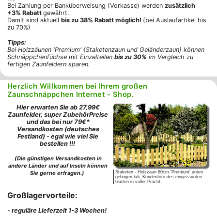
Bei Zahlung per Banküberweisung (Vorkasse) werden
zusätzlich
+3% Rabatt
gewährt.
Damit sind aktuell
bis zu 38% Rabatt möglich!
(bei Auslaufartikel bis
zu 70%)
Tipps:
Bei Holzzäunen 'Premium' {Staketenzaun und Geländerzaun} können
Schnäppchenfüchse mit Einzelteilen
bis zu 30%
im Vergleich zu
fertigen Zaunfeldern sparen.
Herzlich Willkommen bei Ihrem großen
Zaunschnäppchen Internet - Shop.
Hier erwarten Sie ab 27,99€
Zaunfelder, super ZubehörPreise
und das bei nur 79€*
Versandkosten (deutsches
Festland) - egal wie viel Sie
bestellen !!!
(Die günstigen Versandkosten in
andere Länder und auf Inseln können
Sie gerne erfragen.)
Staketen - Holzzaun 60cm 'Premium' unten
gebogen kdi, Kundenfoto des eingezäunten
Garten in voller Pracht.
Großlagervorteile:
- reguläre Lieferzeit 1-3 Wochen!