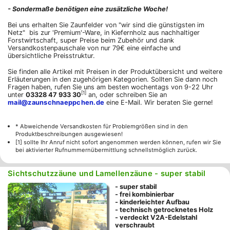
- Sondermaße benötigen eine zusätzliche Woche!
Bei uns erhalten Sie Zaunfelder von "wir sind die günstigsten im
Netz" bis zur 'Premium'-Ware, in Kiefernholz aus nachhaltiger
Forstwirtschaft, super Preise beim Zubehör und dank
Versandkostenpauschale von nur 79€ eine einfache und
übersichtliche Preisstruktur.
Sie finden alle Artikel mit Preisen in der Produktübersicht und weitere
Erläuterungen in den zugehörigen Kategorien. Sollten Sie dann noch
Fragen haben, rufen Sie uns am besten wochentags von 9-22 Uhr
[1]
unter
03328 47 933 30
an, oder schreiben Sie an
mail@zaunschnaeppchen.de
eine E-Mail. Wir beraten Sie gerne!
* Abweichende Versandkosten für Problemgrößen sind in den
Produktbeschreibungen ausgewiesen!
[1] sollte Ihr Anruf nicht sofort angenommen werden können, rufen wir Sie
bei aktivierter Rufnummernübermittlung schnellstmöglich zurück.
Sichtschutzzäune und Lamellenzäune - super stabil
- super stabil
- frei kombinierbar
- kinderleichter Aufbau
- technisch getrocknetes Holz
- verdeckt V2A-Edelstahl
verschraubt