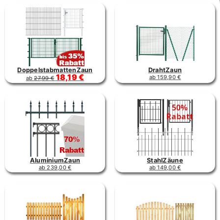
DoppelstabmattenZaun
DrahtZaun
18,19 €
ab 159,90 €
ab
27,99 €
AluminiumZaun
StahlZäune
ab 239,00 €
ab 149,00 €