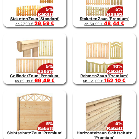
StaketenZaun 'Standard'
StaketenZaun 'Premium'
26,59 €
48,44 €
ab
27,99 €
ab
50,99 €
GeländerZaun 'Premium'
RahmenZaun 'Premium'
66,49 €
152,10 €
ab
69,99 €
ab
169,00 €
SichtschutzZaun 'Premium'
Horizontalzaun Sichtschutz
'Premium'