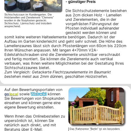
- günstiger Preis
Die Sichtschutzelemente bestehen
aus 2cm dicken Holz - Lamellen
Sichtschutzzaun im Kundengarten. Die
Holzlamellen und Zierelement "Clemens"
und Zierelementen, die in der
wurden in die Nutpfosten gesteckt.
vorgefrästen Führungsnut der
Sichtschutz, Lärmschutz und trotzdem
ansprechend.
Pfosten individuell aufeinander
gesteckt werden können und
somit keine weiteren Halteelemente benötigen. Dadurch ist der
Aufbau im Garten kinderleicht und geht sehr schnell. Die Höhe des
Lamellenzaunes lässt sich durch Pfostenlängen von 60cm bis 220cm
Ihren Wünschen anpassen. Mit langen 4x70mm V2A-
Edelstahlschrauben sind die Zierelemente unsichtbar verschraubt
und fertig montiert. Sie können die Zierelemente auch vertikal
verbauen, was Ihnen weitere Möglichkeiten bei der Gestaltung Ihres
Sichtschutzzaunes bietet.
Zum Vergleich: Getackerte Flechtzaunelemente im Baumarkt
bestehen meist aus 2mm dünnen, geschälten Holzstreifen.
Auf den Bewertungsportalen von
go
local
sowie
Webwiki
können
Sie Bewertungen von Shopkunden
einsehen und können gerne eine
eigene Bewertung einstellen.
Wenn Ihnen das Onlinebestellen zu
unpersönlich ist, können Sie
natürlich auch direkt, und mit
Beratung über E-Mail:
Das Rahmentor "Berlin" ist ein besonders