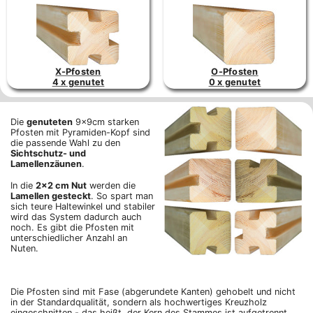
X-Pfosten
O-Pfosten
4 x genutet
0 x genutet
Die
genuteten
9x9cm starken
Pfosten mit Pyramiden-Kopf sind
die passende Wahl zu den
Sichtschutz- und
Lamellenzäunen
.
In die
2x2 cm Nut
werden die
Lamellen gesteckt
. So spart man
sich teure Haltewinkel und stabiler
wird das System dadurch auch
noch. Es gibt die Pfosten mit
unterschiedlicher Anzahl an
Nuten.
Die Pfosten sind mit Fase (abgerundete Kanten) gehobelt und nicht
in der Standardqualität, sondern als hochwertiges Kreuzholz
eingeschnitten - das heißt, der Kern des Stammes ist aufgetrennt,