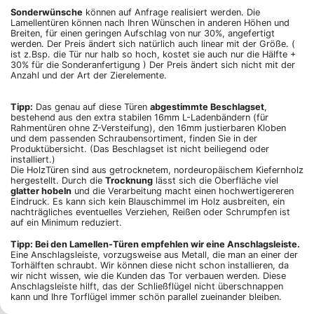
Sonderwünsche
können auf Anfrage realisiert werden. Die
Lamellentüren können nach Ihren Wünschen in anderen Höhen und
Breiten, für einen geringen Aufschlag von nur 30%, angefertigt
werden. Der Preis ändert sich natürlich auch linear mit der Größe. (
ist z.Bsp. die Tür nur halb so hoch, kostet sie auch nur die Hälfte +
30% für die Sonderanfertigung ) Der Preis ändert sich nicht mit der
Anzahl und der Art der Zierelemente.
Tipp:
Das genau auf diese Türen
abgestimmte Beschlagset
,
bestehend aus den extra stabilen 16mm L-Ladenbändern (für
Rahmentüren ohne Z-Versteifung), den 16mm justierbaren Kloben
und dem passenden Schraubensortiment, finden Sie in der
Produktübersicht. (Das Beschlagset ist nicht beiliegend oder
installiert.)
Die HolzTüren sind aus getrocknetem, nordeuropäischem Kiefernholz
hergestellt. Durch die
Trocknung
lässt sich die Oberfläche viel
glatter hobeln
und die Verarbeitung macht einen hochwertigereren
Eindruck. Es kann sich kein Blauschimmel im Holz ausbreiten, ein
nachträgliches eventuelles Verziehen, Reißen oder Schrumpfen ist
auf ein Minimum reduziert.
Tipp: Bei den Lamellen-Türen empfehlen wir eine Anschlagsleiste.
Eine Anschlagsleiste, vorzugsweise aus Metall, die man an einer der
Torhälften schraubt. Wir können diese nicht schon installieren, da
wir nicht wissen, wie die Kunden das Tor verbauen werden. Diese
Anschlagsleiste hilft, das der Schließflügel nicht überschnappen
kann und Ihre Torflügel immer schön parallel zueinander bleiben.