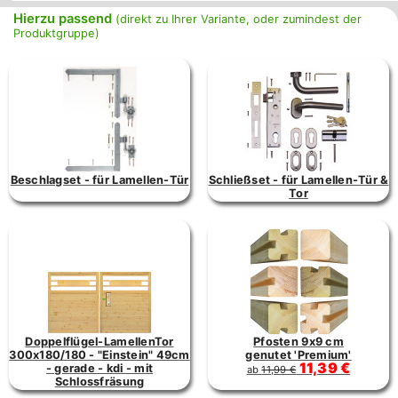
Hierzu passend
(direkt zu Ihrer Variante, oder zumindest der
Produktgruppe)
Beschlagset - für Lamellen-Tür
Schließset - für Lamellen-Tür &
Tor
Doppelflügel-LamellenTor
Pfosten 9x9 cm
300x180/180 - "Einstein" 49cm
genutet 'Premium'
11,39 €
- gerade - kdi - mit
ab
11,99 €
Schlossfräsung