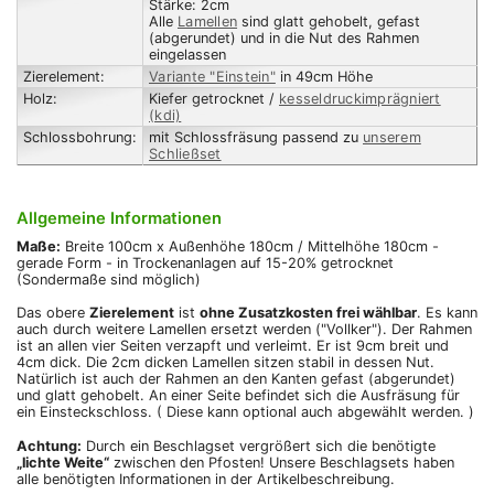
Stärke: 2cm
Alle
Lamellen
sind glatt gehobelt, gefast
(abgerundet) und in die Nut des Rahmen
eingelassen
Zierelement:
Variante "Einstein"
in 49cm Höhe
Holz:
Kiefer getrocknet /
kesseldruckimprägniert
(kdi)
Schlossbohrung:
mit Schlossfräsung passend zu
unserem
Schließset
Allgemeine Informationen
Maße:
Breite 100cm x Außenhöhe 180cm / Mittelhöhe 180cm -
gerade Form - in Trockenanlagen auf 15-20% getrocknet
(Sondermaße sind möglich)
Das obere
Zierelement
ist
ohne Zusatzkosten frei wählbar
. Es kann
auch durch weitere Lamellen ersetzt werden ("Vollker"). Der Rahmen
ist an allen vier Seiten verzapft und verleimt. Er ist 9cm breit und
4cm dick. Die 2cm dicken Lamellen sitzen stabil in dessen Nut.
Natürlich ist auch der Rahmen an den Kanten gefast (abgerundet)
und glatt gehobelt. An einer Seite befindet sich die Ausfräsung für
ein Einsteckschloss. ( Diese kann optional auch abgewählt werden. )
Achtung:
Durch ein Beschlagset vergrößert sich die benötigte
„lichte Weite“
zwischen den Pfosten! Unsere Beschlagsets haben
alle benötigten Informationen in der Artikelbeschreibung.