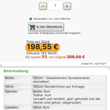
Versandzeit: ca. 1 bis 3 Wochen
In den Warenkorb
summiert Artikelpreise und erstellt Angebote
Preis pro Stück
198,55 €
inklusive 19% MwSt.
5%
209,00 €
Sie sparen
von original
Artikel-Nr.:
hel711071
Beschreibung
Breite:
100cm - Gesamtbreite (Sonderbreiten
einstellbar)
Höhe:
180cm (Sonderhöhen auf Anfrage)
Rahmen:
Breite: 9cm
Stärke: 4cm
verzapft und verleimt, glatt gehobelt und alle
Kanten sind gefast (abgerundet)
Lamellen:
Höhe: 9cm