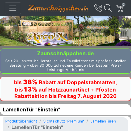
0
Zaunschnäppchen.de
Seit 20 Jahren Ihr Hersteller und Zaunlieferant mit professioneller
Beratung – über 80.000 zufriedene Kunden bei bestem Preis-
Leistungs-Verhältnis
38%
bis
Rabatt auf Doppelstabmatten,
13%
bis
auf Holzzaunartikel + Pfosten
Rabattaktion bis Freitag 7. August 2026
LamellenTür "Einstein"
Produktübersicht
Sichtschutz 'Premium'
LamellenTüren
LamellenTür "Einstein"