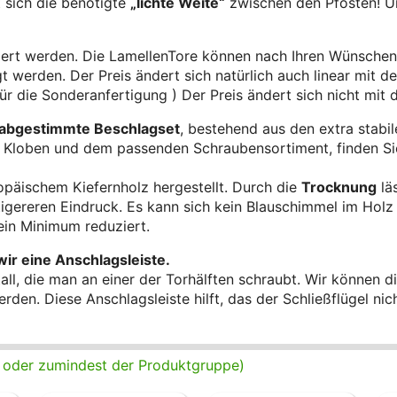
 sich die benötigte
„lichte Weite“
zwischen den Pfosten! Un
iert werden. Die LamellenTore können nach Ihren Wünschen 
 werden. Der Preis ändert sich natürlich auch linear mit der
ür die Sonderanfertigung ) Der Preis ändert sich nicht mit 
abgestimmte Beschlagset
, bestehend aus den extra stab
n Kloben und dem passenden Schraubensortiment, finden Sie
opäischem Kiefernholz hergestellt. Durch die
Trocknung
läs
gereren Eindruck. Es kann sich kein Blauschimmel im Holz a
ein Minimum reduziert.
ir eine Anschlagsleiste.
l, die man an einer der Torhälften schraubt. Wir können die
den. Diese Anschlagsleiste hilft, das der Schließflügel ni
e, oder zumindest der Produktgruppe)