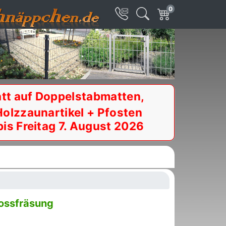
0
tt auf Doppelstabmatten,
Holzzaunartikel + Pfosten
bis Freitag 7. August 2026
lossfräsung