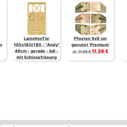
LamellenTür
Pfosten 9x9 cm
or
100x180/180 - "Andy"
genutet 'Premium'
11,39 €
49cm - gerade - kdi -
ab
11,99 €
mit Schlossfräsung