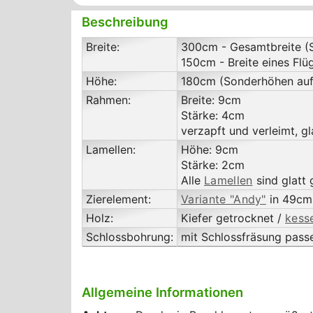
Beschreibung
Breite:
300cm - Gesamtbreite (S
150cm - Breite eines Flü
Höhe:
180cm (Sonderhöhen auf
Rahmen:
Breite: 9cm
Stärke: 4cm
verzapft und verleimt, g
Lamellen:
Höhe: 9cm
Stärke: 2cm
Alle
Lamellen
sind glatt 
Zierelement:
Variante "Andy"
in 49cm
Holz:
Kiefer getrocknet /
kess
Schlossbohrung:
mit Schlossfräsung pas
Allgemeine Informationen