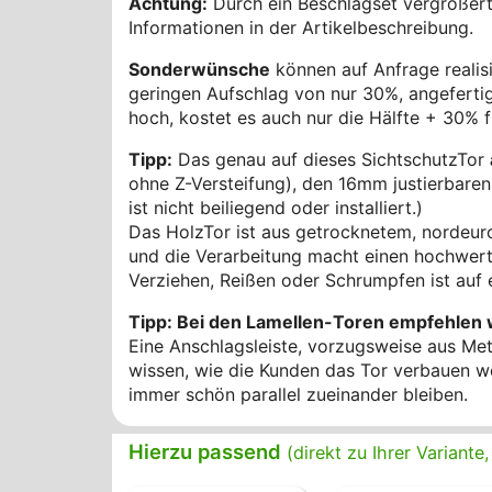
Achtung:
Durch ein Beschlagset vergrößert
Informationen in der Artikelbeschreibung.
Sonderwünsche
können auf Anfrage realis
geringen Aufschlag von nur 30%, angefertigt
hoch, kostet es auch nur die Hälfte + 30% f
Tipp:
Das genau auf dieses SichtschutzTor
ohne Z-Versteifung), den 16mm justierbare
ist nicht beiliegend oder installiert.)
Das HolzTor ist aus getrocknetem, nordeur
und die Verarbeitung macht einen hochwerti
Verziehen, Reißen oder Schrumpfen ist auf 
Tipp: Bei den Lamellen-Toren empfehlen w
Eine Anschlagsleiste, vorzugsweise aus Metal
wissen, wie die Kunden das Tor verbauen wer
immer schön parallel zueinander bleiben.
Hierzu passend
(direkt zu Ihrer Variant