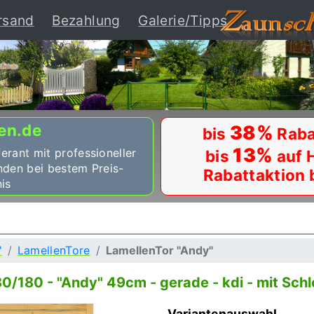
ent)
rsand
Bezahlung
Galerie/Tipps
en.de
38%
bis
Raba
13%
ferant mit professioneller
bis
auf 
nden bei bestem Preis-
Rabattaktion 
is
'
LamellenTore
LamellenTor "Andy"
/180 - "Andy" 49cm - gerade - kdi - mit Sch
Variantenauswahl