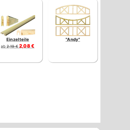
Einzelteile
"Andy"
2,08 €
ab
2,19 €