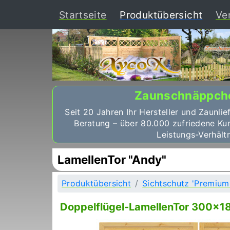
(curr
Startseite
Produktübersicht
Ve
Zaunschnäppch
Seit 20 Jahren Ihr Hersteller und Zaunlie
Beratung – über 80.000 zufriedene Ku
Leistungs-Verhältn
LamellenTor "Andy"
Produktübersicht
Sichtschutz 'Premium
Doppelflügel-LamellenTor 300x180