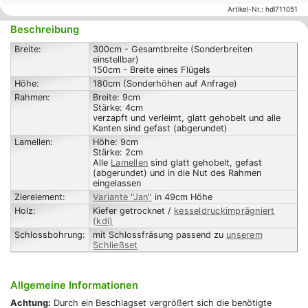
Artikel-Nr.:
hdl711051
Beschreibung
Breite:
300cm - Gesamtbreite (Sonderbreiten
einstellbar)
150cm - Breite eines Flügels
Höhe:
180cm (Sonderhöhen auf Anfrage)
Rahmen:
Breite: 9cm
Stärke: 4cm
verzapft und verleimt, glatt gehobelt und alle
Kanten sind gefast (abgerundet)
Lamellen:
Höhe: 9cm
Stärke: 2cm
Alle
Lamellen
sind glatt gehobelt, gefast
(abgerundet) und in die Nut des Rahmen
eingelassen
Zierelement:
Variante "Jan"
in 49cm Höhe
Holz:
Kiefer getrocknet /
kesseldruckimprägniert
(kdi)
Schlossbohrung:
mit Schlossfräsung passend zu
unserem
Schließset
Allgemeine Informationen
Achtung:
Durch ein Beschlagset vergrößert sich die benötigte