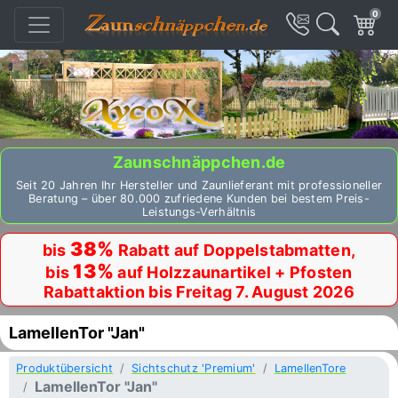
0
Zaunschnäppchen.de
Seit 20 Jahren Ihr Hersteller und Zaunlieferant mit professioneller
Beratung – über 80.000 zufriedene Kunden bei bestem Preis-
Leistungs-Verhältnis
38%
bis
Rabatt auf Doppelstabmatten,
13%
bis
auf Holzzaunartikel + Pfosten
Rabattaktion bis Freitag 7. August 2026
LamellenTor "Jan"
Produktübersicht
Sichtschutz 'Premium'
LamellenTore
LamellenTor "Jan"