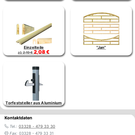
Einzelteile
"Jan"
2,08 €
ab
2,19 €
Torfeststeller aus Aluminium
Kontaktdaten
Tel.:
03328 - 479 33 30
Fax:
03328 - 479 33 31