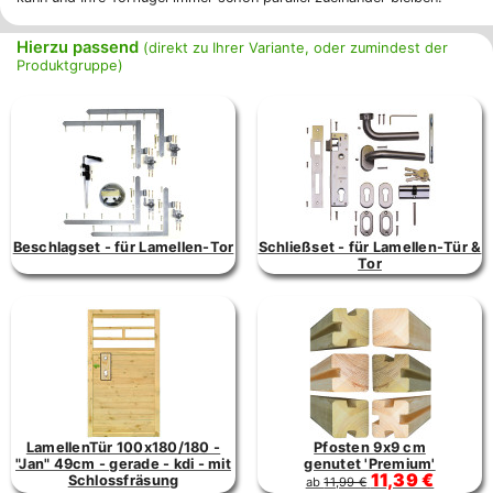
Hierzu passend
(direkt zu Ihrer Variante, oder zumindest der
Produktgruppe)
Beschlagset - für Lamellen-Tor
Schließset - für Lamellen-Tür &
Tor
LamellenTür 100x180/180 -
Pfosten 9x9 cm
"Jan" 49cm - gerade - kdi - mit
genutet 'Premium'
11,39 €
Schlossfräsung
ab
11,99 €