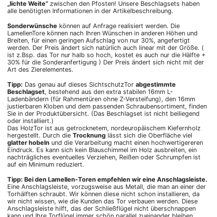
„lichte Weite“
zwischen den Pfosten! Unsere Beschlagsets haben
alle benötigten Informationen in der Artikelbeschreibung.
Sonderwünsche
können auf Anfrage realisiert werden. Die
LamellenTore können nach Ihren Wünschen in anderen Höhen und
Breiten, für einen geringen Aufschlag von nur 30%, angefertigt
werden. Der Preis ändert sich natürlich auch linear mit der Größe. (
ist z.Bsp. das Tor nur halb so hoch, kostet es auch nur die Hälfte +
30% für die Sonderanfertigung ) Der Preis ändert sich nicht mit der
Art des Zierelementes.
Tipp:
Das genau auf dieses SichtschutzTor
abgestimmte
Beschlagset
, bestehend aus den extra stabilen 16mm L-
Ladenbändern (für Rahmentüren ohne Z-Versteifung), den 16mm
justierbaren Kloben und dem passenden Schraubensortiment, finden
Sie in der Produktübersicht. (Das Beschlagset ist nicht beiliegend
oder installiert.)
Das HolzTor ist aus getrocknetem, nordeuropäischem Kiefernholz
hergestellt. Durch die
Trocknung
lässt sich die Oberfläche viel
glatter hobeln
und die Verarbeitung macht einen hochwertigereren
Eindruck. Es kann sich kein Blauschimmel im Holz ausbreiten, ein
nachträgliches eventuelles Verziehen, Reißen oder Schrumpfen ist
auf ein Minimum reduziert.
Tipp: Bei den Lamellen-Toren empfehlen wir eine Anschlagsleiste.
Eine Anschlagsleiste, vorzugsweise aus Metall, die man an einer der
Torhälften schraubt. Wir können diese nicht schon installieren, da
wir nicht wissen, wie die Kunden das Tor verbauen werden. Diese
Anschlagsleiste hilft, das der Schließflügel nicht überschnappen
kann und Ihre Torflügel immer schön parallel zueinander bleiben.