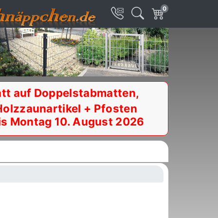
0
tt auf Doppelstabmatten,
Holzzaunartikel + Pfosten
is Montag 10. August 2026