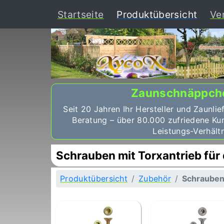
(curr
Startseite
Produktübersicht
Ve
Zaunschnäppch
Seit 20 Jahren Ihr Hersteller und Zaunlie
Beratung – über 80.000 zufriedene Ku
Leistungs-Verhältn
Schrauben mit Torxantrieb fü
Produktübersicht
Zubehör
Schraube