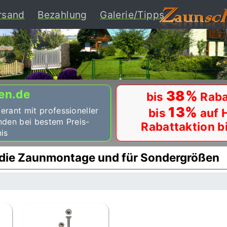
ent)
rsand
Bezahlung
Galerie/Tipps
en.de
38%
bis
Raba
13%
ferant mit professioneller
bis
auf 
nden bei bestem Preis-
Rabattaktion b
is
r die Zaunmontage und für Sondergrößen
n