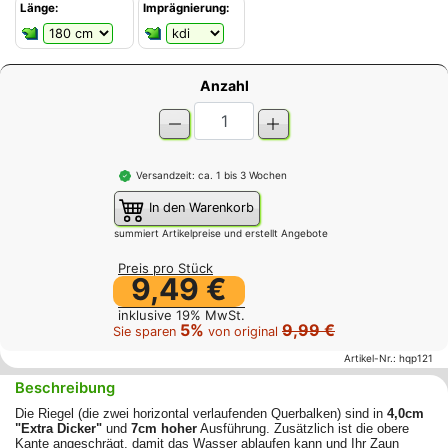
Länge:
Imprägnierung:
Anzahl
Versandzeit: ca. 1 bis 3 Wochen
In den Warenkorb
summiert Artikelpreise und erstellt Angebote
Preis pro Stück
9,49 €
inklusive 19% MwSt.
5%
9,99 €
Sie sparen
von original
Artikel-Nr.:
hqp121
Beschreibung
Die Riegel (die zwei horizontal verlaufenden Querbalken) sind in
4,0cm
"Extra Dicker"
und
7cm hoher
Ausführung. Zusätzlich ist die obere
Kante angeschrägt, damit das Wasser ablaufen kann und Ihr Zaun