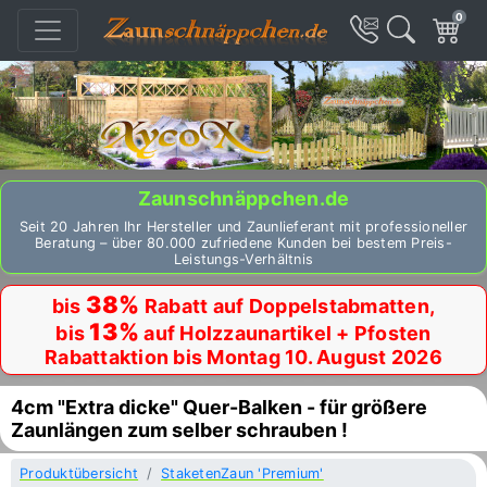
0
Zaunschnäppchen.de
Seit 20 Jahren Ihr Hersteller und Zaunlieferant mit professioneller
Beratung – über 80.000 zufriedene Kunden bei bestem Preis-
Leistungs-Verhältnis
38%
bis
Rabatt auf Doppelstabmatten,
13%
bis
auf Holzzaunartikel + Pfosten
Rabattaktion bis Montag 10. August 2026
4cm "Extra dicke" Quer-Balken - für größere
Zaunlängen zum selber schrauben !
Produktübersicht
StaketenZaun 'Premium'