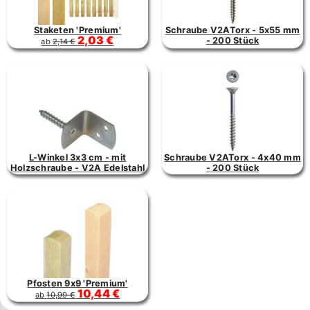
Staketen 'Premium'
Schraube V2ATorx - 5x55 mm
2,03 €
- 200 Stück
ab
2,14 €
L-Winkel 3x3 cm - mit
Schraube V2ATorx - 4x40 mm
Holzschraube - V2A Edelstahl
- 200 Stück
Pfosten 9x9 'Premium'
10,44 €
ab
10,99 €