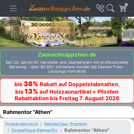
0
Zaunschnäppchen.de
Seit 20 Jahren Ihr Hersteller und Zaunlieferant mit professioneller
Beratung – über 80.000 zufriedene Kunden bei bestem Preis-
Leistungs-Verhältnis
38%
bis
Rabatt auf Doppelstabmatten,
13%
bis
auf Holzzaunartikel + Pfosten
Rabattaktion bis Freitag 7. August 2026
Rahmentor "Athen"
Produktübersicht
RahmenZaun 'Premium'
Rahmentor "Athen"
Doppelflügel-RahmenTor