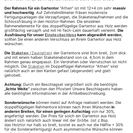
Der Rahmen für ein Gartentor
"Athen" ist mit 12x4 cm sehr
massiv
und hochwertig
. Auf Zehntelmillimeter fräsen modernste
Fertigungsanlagen die Verzapfungen, die Staketenaufnahmen und die
Schlossfräsung in den Holztor-Rahmen. Die einzelnen
Rahmenelemente für das doppelflügelige Gartentor aus Holz werden
großflächig verzapft und mit Hi-Tech-Leim dauerhaft verleimt.
Die
Ausfräsung für unser
Einsteckschloss
kann abgewählt werden
,
sollten Sie einen anderen Verschluss an Ihrem Gartentor aus Holz
wünschen.
Die
Staketen
(Zaunlatten)
der Gartentore sind 9cm breit, 2cm dick
und mit einem halben Staketenabstand von ca. 4,5cm in dem
Rahmen genau eingepasst. Ein Verdrehen oder Verrutschen ist nicht
möglich. Die
Staketen
im Doppelflügel-Rahmentor "Athen" sind
natürlich auch an den Kanten gefast (abgerundet) und glatt
gehobelt.
Achtung:
Durch ein Beschlagset vergrößert sich die benötigte
„lichte Weite“
zwischen den Pfosten! Unsere Beschlagsets haben
alle benötigten Informationen in der Artikelbeschreibung.
Sonderwünsche
können meist auf Anfrage realisiert werden. Die
doppelflügeligen Rahmentore können nach Ihren Wünschen
in
anderen Breiten, für einen geringen Aufschlag
von nur 30%,
angefertigt werden. Der Preis für solch ein Gartentor aus Holz
ändert sich natürlich auch linear mit der Größe. (ist z.Bsp.
das Holztor nur halb so breit, kostet es auch nur die Hälfte + 30%
für die Sonderanfertigung) Auch asymmetrische Wünsche können