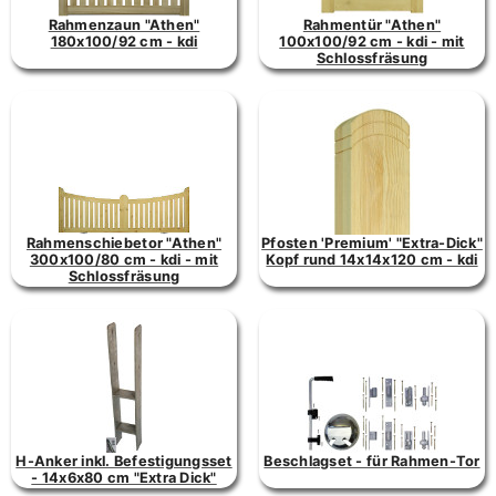
Rahmenzaun "Athen"
Rahmentür "Athen"
180x100/92 cm - kdi
100x100/92 cm - kdi - mit
Schlossfräsung
Rahmenschiebetor "Athen"
Pfosten 'Premium' "Extra-Dick"
300x100/80 cm - kdi - mit
Kopf rund 14x14x120 cm - kdi
Schlossfräsung
H-Anker inkl. Befestigungsset
Beschlagset - für Rahmen-Tor
- 14x6x80 cm "Extra Dick"