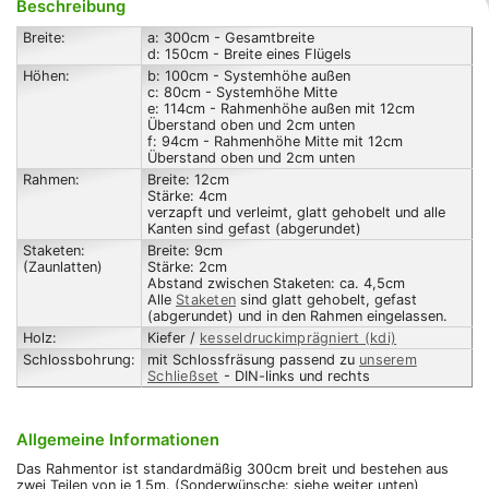
Beschreibung
Breite:
a: 300cm - Gesamtbreite
d: 150cm - Breite eines Flügels
Höhen:
b: 100cm - Systemhöhe außen
c: 80cm - Systemhöhe Mitte
e: 114cm - Rahmenhöhe außen mit 12cm
Überstand oben und 2cm unten
f: 94cm - Rahmenhöhe Mitte mit 12cm
Überstand oben und 2cm unten
Rahmen:
Breite: 12cm
Stärke: 4cm
verzapft und verleimt, glatt gehobelt und alle
Kanten sind gefast (abgerundet)
Staketen:
Breite: 9cm
(Zaunlatten)
Stärke: 2cm
Abstand zwischen Staketen: ca. 4,5cm
Alle
Staketen
sind glatt gehobelt, gefast
(abgerundet) und in den Rahmen eingelassen.
Holz:
Kiefer /
kesseldruckimprägniert (kdi)
Schlossbohrung:
mit Schlossfräsung passend zu
unserem
Schließset
- DIN-links und rechts
Allgemeine Informationen
Das Rahmentor ist standardmäßig 300cm breit und bestehen aus
zwei Teilen von je 1,5m. (Sonderwünsche: siehe weiter unten)