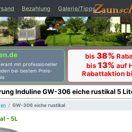
ent)
rsand
Bezahlung
Galerie/Tipps
en.de
38%
bis
Raba
13%
ferant mit professioneller
bis
auf 
nden bei bestem Preis-
Rabattaktion b
is
ng Induline GW-306 eiche rustikal 5 Lit
gen
GW-306 eiche rustikal
l - 5L