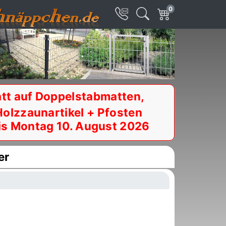
0
tt auf Doppelstabmatten,
Holzzaunartikel + Pfosten
is Montag 10. August 2026
er