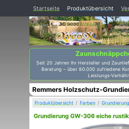
(curr
Startseite
Produktübersicht
Ve
Zaunschnäppch
Seit 20 Jahren Ihr Hersteller und Zaunlie
Beratung – über 80.000 zufriedene Ku
Leistungs-Verhältn
Remmers Holzschutz-Grundieru
Produktübersicht
Farben
Grundierun
Grundierung GW-306 eiche rustika