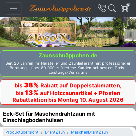
0
Zaunschnäppchen.de
Seit 20 Jahren Ihr Hersteller und Zaunlieferant mit professioneller
Beratung – über 80.000 zufriedene Kunden bei bestem Preis-
Leistungs-Verhältnis
38%
bis
Rabatt auf Doppelstabmatten,
13%
bis
auf Holzzaunartikel + Pfosten
Rabattaktion bis Montag 10. August 2026
Eck-Set für Maschendrahtzaun mit
Einschlagbodenhülsen
Produktübersicht
DrahtZaun
MaschenDrahtZaun