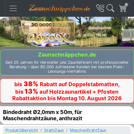
0
Zaunschnäppchen.de
Seit 20 Jahren Ihr Hersteller und Zaunlieferant mit professioneller
Beratung – über 80.000 zufriedene Kunden bei bestem Preis-
Leistungs-Verhältnis
38%
bis
Rabatt auf Doppelstabmatten,
13%
bis
auf Holzzaunartikel + Pfosten
Rabattaktion bis Montag 10. August 2026
Bindedraht Ø2,0mm x 50m, für
Maschendrahtzäune, anthrazit
Produktübersicht
DrahtZaun
MaschenDrahtZaun