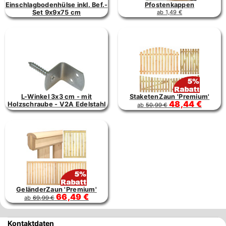
Einschlagbodenhülse inkl. Bef.-
Pfostenkappen
Set 9x9x75 cm
ab 1,49 €
L-Winkel 3x3 cm - mit
StaketenZaun 'Premium'
48,44 €
Holzschraube - V2A Edelstahl
ab
50,99 €
GeländerZaun 'Premium'
66,49 €
ab
69,99 €
Kontaktdaten