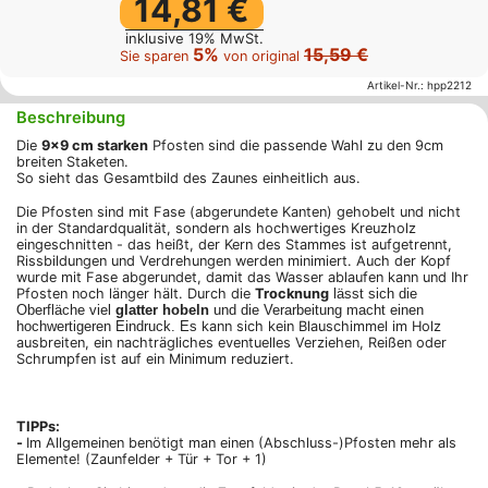
14,81 €
inklusive 19% MwSt.
5%
15,59 €
Sie sparen
von original
Artikel-Nr.:
hpp2212
Beschreibung
Die
9x9 cm starken
Pfosten sind die passende Wahl zu den 9cm
breiten Staketen.
So sieht das Gesamtbild des Zaunes einheitlich aus.
Die Pfosten sind mit Fase (abgerundete Kanten) gehobelt und nicht
in der Standardqualität, sondern als hochwertiges Kreuzholz
eingeschnitten - das heißt, der Kern des Stammes ist aufgetrennt,
Rissbildungen und Verdrehungen werden minimiert. Auch der Kopf
wurde mit Fase abgerundet, damit das Wasser ablaufen kann und Ihr
Pfosten noch länger hält. Durch die
Trocknung
lässt sich die
Oberfläche viel
glatter hobeln
und die Verarbeitung macht einen
hochwertigeren Eindruck. Es
kann sich kein Blauschimmel im Holz
ausbreiten, ein nachträgliches eventuelles Verziehen, Reißen oder
Schrumpfen ist auf ein Minimum reduziert.
TIPPs:
-
Im Allgemeinen benötigt man einen (Abschluss-)Pfosten mehr als
Elemente! (Zaunfelder + Tür + Tor + 1)