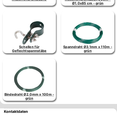
Ø1,0x85 cm - grün
Schellen für
Spanndraht Ø3,1mm x 110m -
Geflechtspannstäbe
grün
Bindedraht Ø2,0mm x 100m -
grün
Kontaktdaten